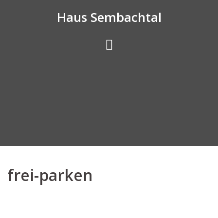
Skip
Haus Sembachtal
to
content
frei-parken